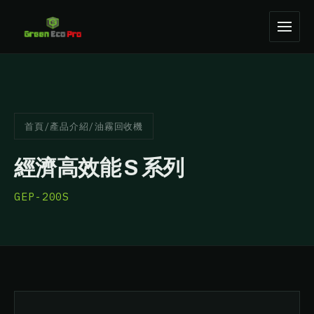
首頁
/
產品介紹
/
油霧回收機
經濟高效能 S 系列
GEP-200S