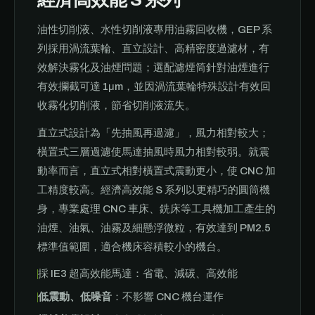
油性切削液、水性切削液專用油霧回收機，GEP 系
列採用渦流葉輪、直立設計、高精密度過濾材，有
效解決霧化及油煙問題；選配濾煙筒針對油煙進行
有效攔截可達 1μm，並因渦流葉輪特殊設計有效回
收霧化切削液，節省切削液流失。
直立式設計為「先抽風再過濾」，風力相對較大；
橫置式三層過濾使馬達抽風時風力相對較弱。就震
動率而言，直立式相對橫置式震動更小，使 CNC 加
工精度較高。經濟高效能 S 系列以更精巧的圓筒機
身，專業處理 CNC 車床、銑床等工具機加工產生的
油煙、油氣、油霧及細懸浮微粒，有效達到 PM2.5
標準值範圍，適合機床容積較小的機台。
採 IE3 超高效能馬達：省電、減碳、高效能
低震動、低噪音
：不影響 CNC 機台運作