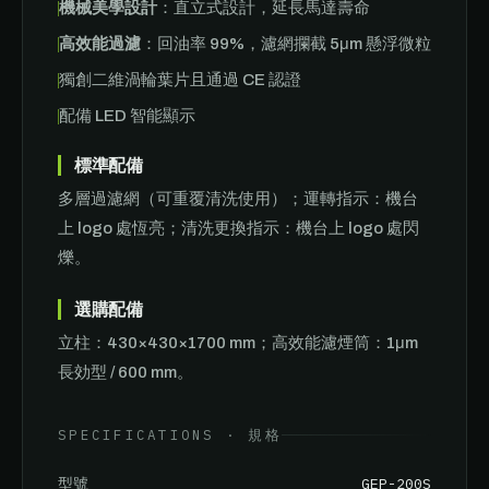
機械美學設計
：直立式設計，延長馬達壽命
高效能過濾
：回油率 99%，濾網攔截 5μm 懸浮微粒
獨創二維渦輪葉片且通過 CE 認證
配備 LED 智能顯示
標準配備
多層過濾網（可重覆清洗使用）；運轉指示：機台
上 logo 處恆亮；清洗更換指示：機台上 logo 處閃
爍。
選購配備
立柱：430×430×1700 mm；高效能濾煙筒：1μm
長効型 / 600 mm。
SPECIFICATIONS · 規格
GEP-200S
型號