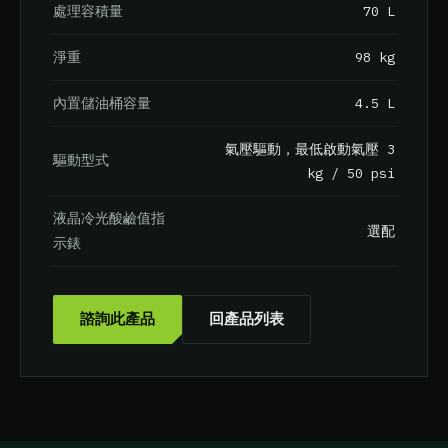
70 L
處理容積量
98 kg
淨重
4.5 L
內置儲油桶容量
氣壓驅動，最低啟動氣壓 3
驅動型式
kg / 50 psi
液晶冷光酸鹼值指
選配
示錶
諮詢此產品
回產品列表