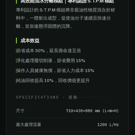
高效能油水分離模組｜專利認證 S.T.P.M 模組
專利設計的 S.T.P.M 模組將非親油性物質混合於材
料中，一體射出成型，促使油分子連續且快速分
離，並加速懸浮固體的沉降。
成本效益
節省成本 50%，延長壽命達五倍
淨化處理廢切削液，節省費用 15%
操作人員健康無價，節省人力成本 15%
純油回收提高 10%，回收價值更提升
SPECIFICATIONS · 規格
710×430×880 mm (L×W×H)
尺寸
1200 L/Hr
最大處理流量