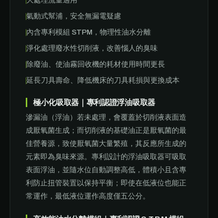
大處理流量適用
氣動式幫浦，安全無漏電疑慮
內含專利模組 STPM，物理性油水分離
淨化處理廢水性切削液，改善惱人的臭味
除廢油、使油霧回收機的耗材使用時間更長
延長刀具壽命、降低機床的刀具耗損與更換成本
極小化吸取器｜專利認證浮油吸取器
滲漏油（浮油）若未處理，會覆蓋於切削液表面造
成厭氧菌生成；而切削液的基礎油正是厭氧菌的最
佳營養源，致使厭氧菌大量繁殖，其反應所生成的
元素即為臭味來源。專利設計的浮油吸取器可吸取
表面浮油，並隨水位自動調整高低，體積小且含專
利防止扭管裝置以保持平衡；即使在低液位也能正
常運作，最低液位運作高度僅五公分。