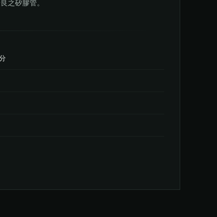
優良之矽膠管。
公分