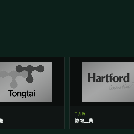
工具機
機
協鴻工業