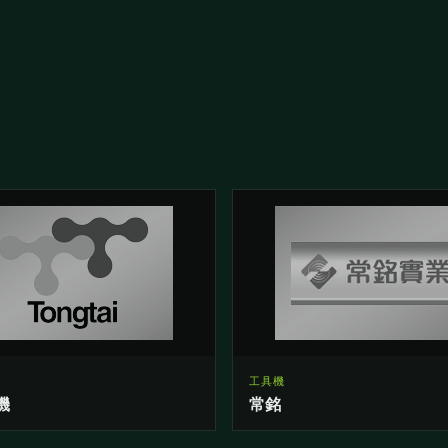
工具機
機
常銘