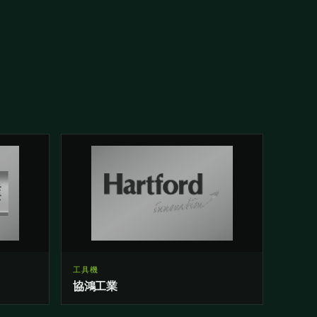
工具機
協鴻工業