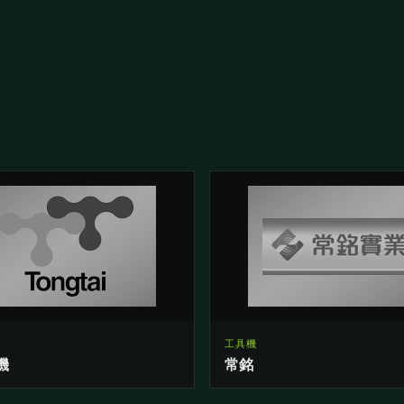
工具機
機
常銘