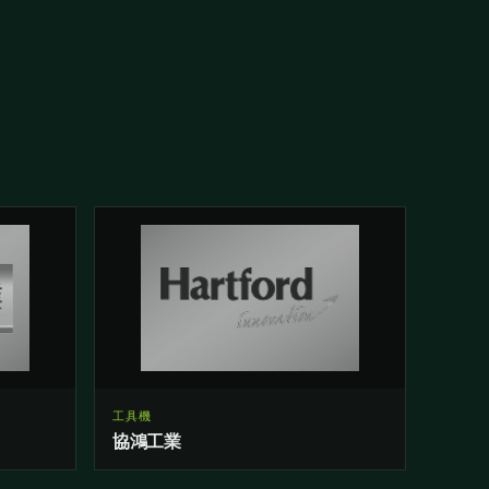
工具機
協鴻工業