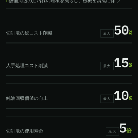
設備周辺の油汚れの堆積を減らし、機械を清潔に保つ
50
%
切削液の総コスト削減
最大
15
%
人手処理コスト削減
最大
10
%
純油回収価値の向上
最大
5
倍
切削液の使用寿命
最大