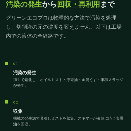
汚染の発生
から
回収・再利用
まで
グリーンエコプロは物理的な方法で汚染を処理
し、切削液の元の濃度を変えません。以下は工場
内での液体の全経路です。
01
汚染の発生
加工で霧化し、オイルミスト・浮遊油・金属くず・堆積スラッジ
が発生。
02
収集
機械の発生源で吸引しミストを収集。スキマーが液位に応じ表層
油を回収。