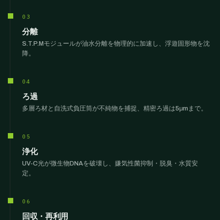
03
分離
S.T.P.Mモジュールが油水分離を物理的に加速し、浮遊固形物を沈
降。
04
ろ過
多層ろ材と自洗式負圧筒が不純物を捕捉、精密ろ過は5μmまで。
05
浄化
UV-C光が微生物DNAを破壊し、嫌気性菌抑制・脱臭・水質安
定。
06
回収・再利用