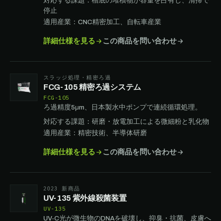
対応する課題：槽底の堆積物が容量を占有し、清掃で
停止
適用産業：CNC精密加工、自転車産業
詳細仕様を見る
この商品を問い合わせ
スラッジ処理・精密ろ過
FCG-105 精密ろ過システム
FCG-105
ろ過精度5μm、日本製水中ポンプで連続循環処理。
対応する課題：研磨・放電加工による微細粉と乳化物
適用産業：精密技術、半導体研磨
詳細仕様を見る
この商品を問い合わせ
2023 新商品
UV-135 紫外線殺菌装置
UV-135
UV-C光が微生物のDNAを破壊し、抑臭・抗菌、皮膚へ