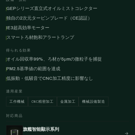
GEPシリーズ直立式オイルミストコレクター
独自の2次元タービンブレード（CE認証）
IE3超高効率モーター
スマートろ材飽和アラートランプ
得られる効果
オイル回収率99%、ろ材が5μmの微粒子を捕捉
PM2.5基準値の範囲を達成
低振動・低騒音でCNC加工精度に影響なし
適用産業
工作機械
CNC精密加工
金属加工
機械設備製造
対応商品
旗艦智能顯示系列