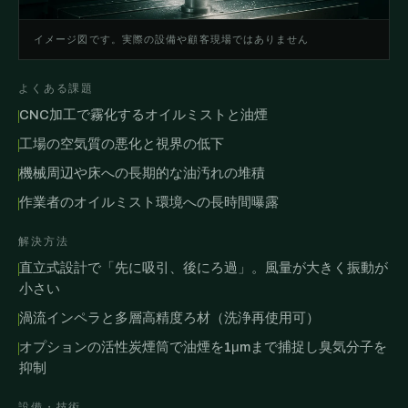
イメージ図です。実際の設備や顧客現場ではありません
よくある課題
CNC加工で霧化するオイルミストと油煙
工場の空気質の悪化と視界の低下
機械周辺や床への長期的な油汚れの堆積
作業者のオイルミスト環境への長時間曝露
解決方法
直立式設計で「先に吸引、後にろ過」。風量が大きく振動が
小さい
渦流インペラと多層高精度ろ材（洗浄再使用可）
オプションの活性炭煙筒で油煙を1μmまで捕捉し臭気分子を
抑制
設備・技術