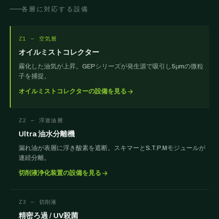
各層に対応する設備
Z1 — 空気層
オイルミストコレクター
霧化した油気が上昇。GEPシリーズが発生源で吸引し5μmの微粒
子を捕捉。
オイルミストコレクターの設備を見る
Z2 — 浮遊油層
Ultra 油水分離機
漏れ油が表層に浮き酸素を遮断。スキマーとS.T.P.Mモジュールが
連続分離。
切削液浄化装置の設備を見る
Z3 — 切削液
精密ろ過 / UV殺菌