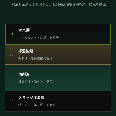
純油と金属くずを回収し、切削液は循環使用を続け廃液を削減。
空気層
Z1
オイルミスト・油煙・微粒子
浮遊油層
Z2
漏れ油・嫌気性菌の温床
切削液
Z3
微細くず・微生物・臭気
スラッジ沈降層
Z4
鉄くず・アルミ泥・研磨粉