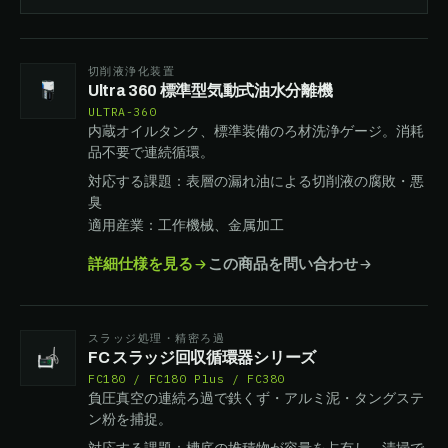
切削液浄化装置
Ultra 360 標準型気動式油水分離機
ULTRA-360
内蔵オイルタンク、標準装備のろ材洗浄ゲージ。消耗
品不要で連続循環。
対応する課題：表層の漏れ油による切削液の腐敗・悪
臭
適用産業：工作機械、金属加工
詳細仕様を見る
この商品を問い合わせ
スラッジ処理・精密ろ過
FC スラッジ回収循環器シリーズ
FC180 / FC180 Plus / FC380
負圧真空の連続ろ過で鉄くず・アルミ泥・タングステ
ン粉を捕捉。