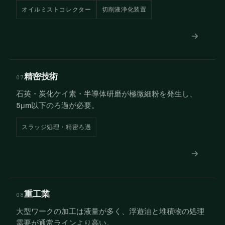
オイルミストコレクター
切削液浄化装置
精密技術
07
石英・炭化ケイ素・半導体研磨が極微細粉を発生し、
5μm以下のろ過が必要。
スラッジ処理・精密ろ過
重工業
08
大型ワークの加工は液量が多く、浮遊油と堆積物の処理
需要が通常ラインより高い。