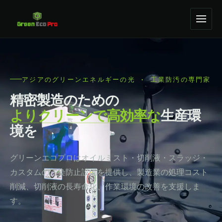
アジアのグリーンエネルギーの光 · 工業防汚の専門家
精密製造のための
よりクリーンで高効率な
生産環
境を
グリーンエコプロはオイルミスト・切削液・スラッジ・
カスタムの汚染防止設備を提供し、製造業の処理コスト
削減、切削液の長寿命化、作業環境の改善を支援しま
す。