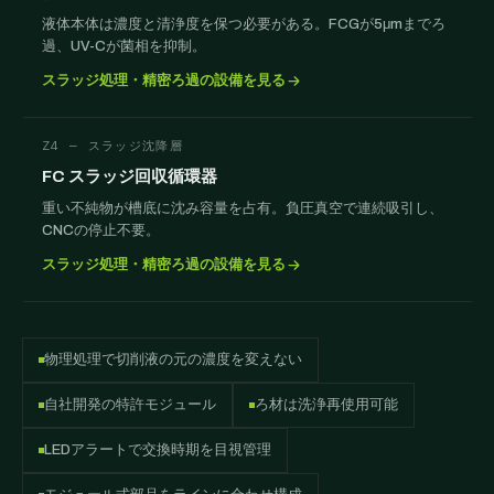
液体本体は濃度と清浄度を保つ必要がある。FCGが5μmまでろ
過、UV-Cが菌相を抑制。
スラッジ処理・精密ろ過の設備を見る
Z4 — スラッジ沈降層
FC スラッジ回収循環器
重い不純物が槽底に沈み容量を占有。負圧真空で連続吸引し、
CNCの停止不要。
スラッジ処理・精密ろ過の設備を見る
物理処理で切削液の元の濃度を変えない
自社開発の特許モジュール
ろ材は洗浄再使用可能
LEDアラートで交換時期を目視管理